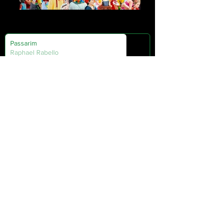
Domingo de Carnaval
Passarim
Raphael Rabello
00:00
/
00:00
Apresentação
Portifólio