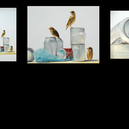
Caos
0x0,80m
Detalhe