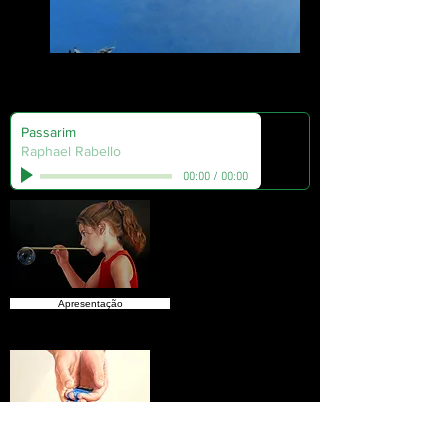
Jean e a Pipa
Passarim
Raphael Rabello
00:00
/
00:00
Apresentação