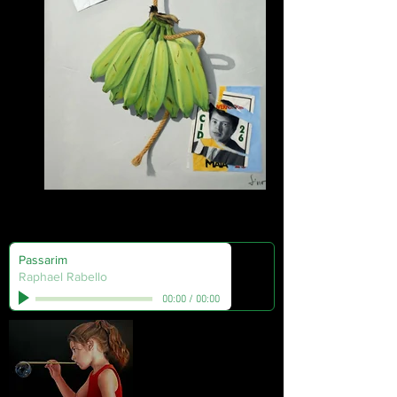
Vende-se
Passarim
Raphael Rabello
00:00
/
00:00